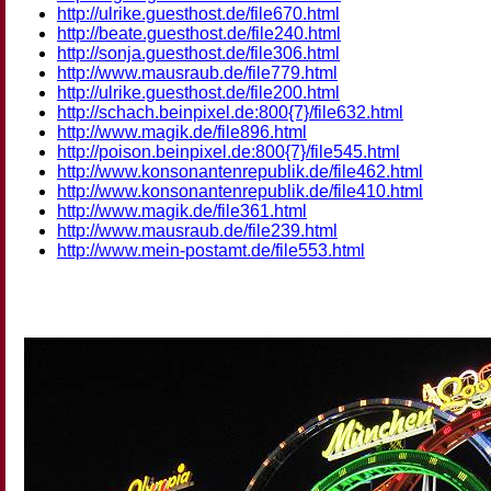
http://ulrike.guesthost.de/file670.html
http://beate.guesthost.de/file240.html
http://sonja.guesthost.de/file306.html
http://www.mausraub.de/file779.html
http://ulrike.guesthost.de/file200.html
http://schach.beinpixel.de:800{7}/file632.html
http://www.magik.de/file896.html
http://poison.beinpixel.de:800{7}/file545.html
http://www.konsonantenrepublik.de/file462.html
http://www.konsonantenrepublik.de/file410.html
http://www.magik.de/file361.html
http://www.mausraub.de/file239.html
http://www.mein-postamt.de/file553.html