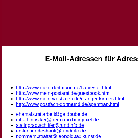
E-Mail-Adressen für Adre
http://www.mein-dortmund.de/harvester.html
http://www.mein-postamt.de/guestbook.html
http://www.mein-westfalen.de/cranger-kirmes.html
http://www.postfach-dortmund.de/spamtrap.html
ehemals.mitarbeit@geldbube.de
inhalt.musiker@hermann.beinpixel.de
stalingrad.schiffer@rundinfo.de
erster.bundesbank@rundinfo.de
pommern.straftat@leopold.taxikunst.de