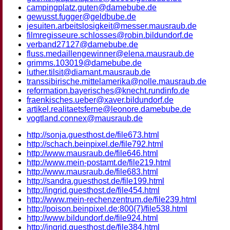
campingplatz.guten@damebube.de
gewusst.fugger@geldbube.de
jesuiten.arbeitslosigkeit@messer.mausraub.de
filmregisseure.schlosses@robin.bildundorf.de
verband27127@damebube.de
fluss.medaillengewinner@elena.mausraub.de
grimms.103019@damebube.de
luther.tilsit@diamant.mausraub.de
transsibirische.mittelamerika@nolle.mausraub.de
reformation.bayerisches@knecht.rundinfo.de
fraenkisches.ueber@xaver.bildundorf.de
artikel.realitaetsferne@leonore.damebube.de
vogtland.connex@mausraub.de
http://sonja.guesthost.de/file673.html
http://schach.beinpixel.de/file792.html
http://www.mausraub.de/file646.html
http://www.mein-postamt.de/file219.html
http://www.mausraub.de/file683.html
http://sandra.guesthost.de/file199.html
http://ingrid.guesthost.de/file454.html
http://www.mein-rechenzentrum.de/file239.html
http://poison.beinpixel.de:800{7}/file538.html
http://www.bildundorf.de/file924.html
http://ingrid.guesthost.de/file384.html